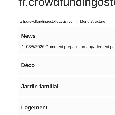
fr.crowdfundingost
fr.crowdfundingostelloassisi.com
Menu Structure
News
03/5/2026
Comment préparer un appartement pari
Déco
Jardin familial
Logement