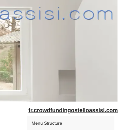
fr.crowdfundingostelloassisi.com
Menu Structure