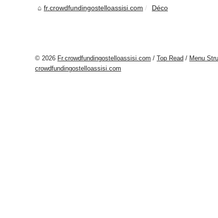
fr.crowdfundingostelloassisi.com
Déco
© 2026
Fr.crowdfundingostelloassisi.com
/
Top Read
/
Menu Stru
crowdfundingostelloassisi.com