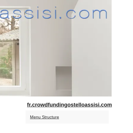
fr.crowdfundingostelloassisi.com
Menu Structure